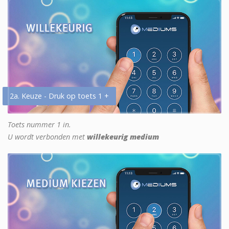
2a. Keuze - Druk op toets 1 +
Toets nummer 1 in.
U wordt verbonden met
willekeurig medium