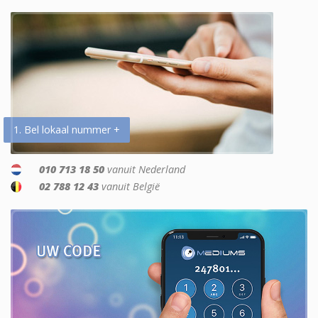
1. Bel lokaal nummer +
010 713 18 50
vanuit Nederland
02 788 12 43
vanuit België