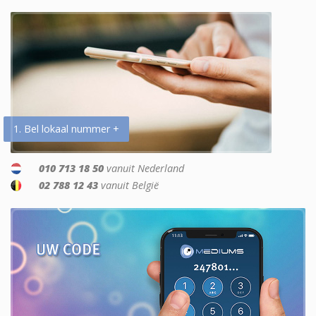
1. Bel lokaal nummer +
010 713 18 50
vanuit Nederland
02 788 12 43
vanuit België