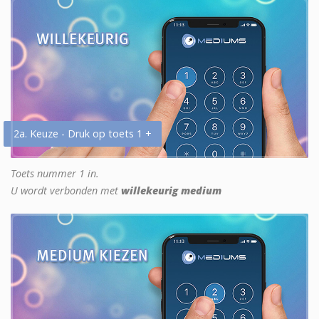
2a. Keuze - Druk op toets 1 +
Toets nummer 1 in.
U wordt verbonden met
willekeurig medium